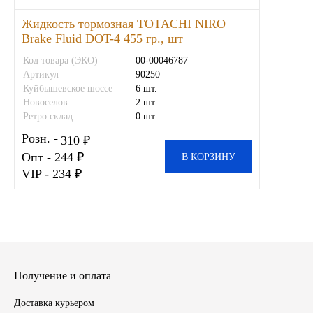
Новоуфимский НПЗ
Жидкость тормозная TOTACHI NIRO
Brake Fluid DOT-4 455 гр., шт
Оригинальные масла
Код товара (ЭКО)
00-00046787
Артикул
90250
Куйбышевское шоссе
6 шт.
РОСНЕФТЬ
Новоселов
2 шт.
Ретро склад
0 шт.
MOZER
Розн. -
310 ₽
Опт - 244 ₽
В КОРЗИНУ
North Sea Lubricants
VIP - 234 ₽
Подшипники
АПП
ГПЗ
Получение и оплата
ЕПК
Доставка курьером