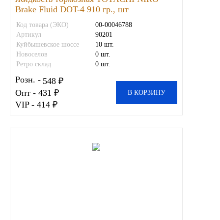
Brake Fluid DOT-4 910 гр., шт
SINTEC
Код товара (ЭКО)
00-00046788
Артикул
90201
TOTACHI
Куйбышевское шоссе
10 шт.
Новоселов
0 шт.
TOTAL
Ретро склад
0 шт.
Розн. -
548 ₽
UNIX
Опт - 431 ₽
В КОРЗИНУ
VIP - 414 ₽
Valvoline
ZIC
BP VISCO
ГАЗПРОМ
ЛУКОЙЛ