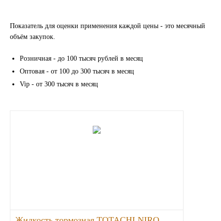
LIQUI MOLY
Показатель для оценки применения каждой цены - это месячный
объём закупок.
LUXE
Розничная - до 100 тысяч рублей в месяц
MANNOL
Оптовая - от 100 до 300 тысяч в месяц
Vip - от 300 тысяч в месяц
MOBIL
MOTUL
OIL RIGHT
Petro Canada
REPSOL
SHELL
Жидкость тормозная TOTACHI NIRO