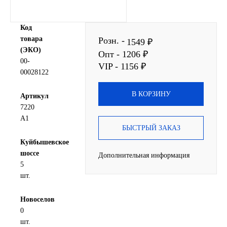
Новоуфимский НПЗ
Код
товара
Розн. -
Оригинальные масла
1549 ₽
(ЭКО)
Опт - 1206 ₽
00-
VIP - 1156 ₽
РОСНЕФТЬ
00028122
MOZER
В КОРЗИНУ
Артикул
7220
North Sea Lubricants
А1
БЫСТРЫЙ ЗАКАЗ
Подшипники
Куйбышевское
шоссе
Дополнительная информация
5
АПП
шт.
ГПЗ
Новоселов
0
ЕПК
шт.