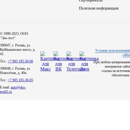
Сертификаты
Полезная информация
Тара, автотара
Тормозные барабаны
© 1999-2023, ООО
"Эко-тест".
Прочие товары
390047, г. Рязань, ул.
Куйбышевское шоссе, д.
Условия использования
41.
сайта
Тел.:
+7 905 185-30-66
При любом копировании
материалов сайта
390048, г. Рязань, ул.
ссылка на источник
Новосёлов, д. 40а.
обязательна.
Тел.:
+7 905 185-30-05
E-mail:
auto@eko-
test62.ru