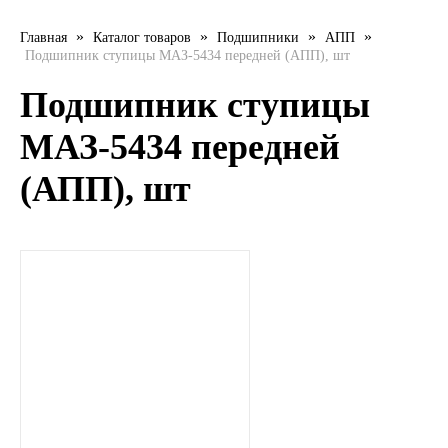
LIQUI MOLY
»
»
»
»
Главная
Каталог товаров
Подшипники
АПП
Подшипник ступицы МАЗ-5434 передней (АПП), шт
LUXE
Подшипник ступицы
MANNOL
МАЗ-5434 передней
(АПП), шт
MOBIL
MOTUL
OIL RIGHT
Petro Canada
REPSOL
SHELL