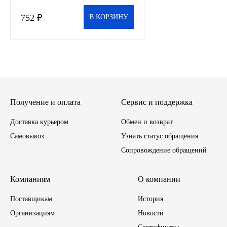
752 ₽
В КОРЗИНУ
Инструмент
Шины
Хомуты
Шланги, рукава
Получение и оплата
Сервис и поддержка
Доставка курьером
Книги, бланки
Обмен и возврат
Самовывоз
Узнать статус обращения
Метизы универсальные
Сопровождение обращений
Фитинги
Компаниям
О компании
Диски
Поставщикам
История
Организациям
Новости
Камеры колеса, ободная лента