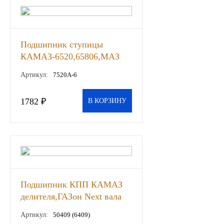
ЯМЗ
Подшипник ступицы
Cummmins
КАМАЗ-6520,65806,МАЗ
задней (АПП), шт
Автотовары
Артикул:
7520А-6
Автоаксессуары
1782 ₽
В КОРЗИНУ
Автохимия
Материалы для ремонта
АКБ
Подшипник КПП КАМАЗ
Свечи
делителя,ГАЗон Next вала
вторичного (АПП), шт
Артикул:
50409 (6409)
Лампы