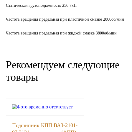
Статическая грузоподъемность 256.7кН
ГАЗПРОМ
Частота вращения предельная при пластичной смазке 2800об/мин
РОСНЕФТЬ
Частота вращения предельная при жидкой смазке 3800об/мин
Автозапчасти
ЗИЛ
Рекомендуем следующие
ВАЗ
товары
МАЗ
КАМАЗ
ГАЗ
Подшипник КПП ВАЗ-2101-
ПАЗ, КАВЗ