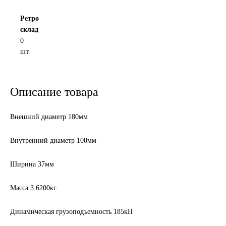
Другие бренды подшипников
Ретро
склад
0
Автожидкости
шт.
Охлаждающие жидкости
Описание товара
Тормозные жидкости
Внешний диаметр 180мм
Специальные жидкости
Внутренний диаметр 100мм
Автосмазки
Ширина 37мм
CHEVRON
Масса 3.6200кг
OIL RIGHT
Динамическая грузоподъемность 185кН
АГРИНОЛ