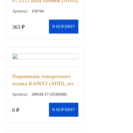
07,2121 вала промеж (АПП),
шт
Иномарки
Артикул:
156704
КРАЗ
363 ₽
В КОРЗИНУ
ММЗ
ЛИАЗ
МТЗ
Подшипник поворотного
кулака КАМАЗ (АПП), шт
Спецтехника
Артикул:
29910С17 (3530568)
УАЗ
0 ₽
В КОРЗИНУ
УРАЛ
Фильтры