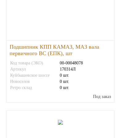
Другие бренды подшипников
Автожидкости
Охлаждающие жидкости
Подшипник КПП КАМАЗ, МАЗ вала
первичного ВС (ЕПК), шт
Тормозные жидкости
Код товара (ЭКО)
00-00048078
Артикул
170314Л
Специальные жидкости
Куйбышевское шоссе
0 шт.
Новоселов
0 шт.
Автосмазки
Ретро склад
0 шт.
Под заказ
CHEVRON
OIL RIGHT
АГРИНОЛ