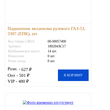
Новоуфимский НПЗ
Оригинальные масла
Подшипник механизма рулевого ГАЗ-53,
РОСНЕФТЬ
3307 (ЕПК), шт
Код товара (ЭКО)
00-00057400
MOZER
Артикул
180204АС17
Куйбышевское шоссе
14 шт.
Новоселов
0 шт.
North Sea Lubricants
Ретро склад
0 шт.
Розн. -
Подшипники
627 ₽
Опт - 501 ₽
В КОРЗИНУ
VIP - 480 ₽
АПП
ГПЗ
ЕПК