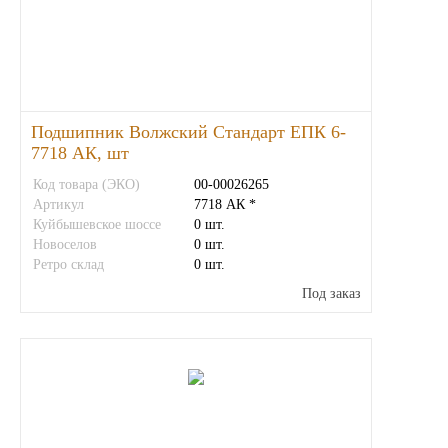
ГАЗПРОМ
РОСНЕФТЬ
Подшипник Волжский Стандарт ЕПК 6-
Автозапчасти
7718 АК, шт
Код товара (ЭКО)
ЗИЛ
00-00026265
Артикул
7718 АК *
Куйбышевское шоссе
0 шт.
ВАЗ
Новоселов
0 шт.
Ретро склад
0 шт.
МАЗ
Под заказ
КАМАЗ
ГАЗ
ПАЗ, КАВЗ