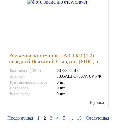
Ремкомплект ступицы ГАЗ-3302 (4 2)
передней Волжский Стандарт (ЕПК), шт
Код товара (ЭКО)
00-00022617
Артикул
7305АШ-6/7307А-6У Р/К
Куйбышевское шоссе
0 шт.
Новоселов
0 шт.
Ретро склад
0 шт.
Под заказ
Предыдущая
1
2
3
4
5
...
19
Следующая