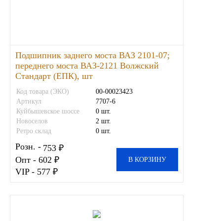
Иномарки
КРАЗ
Подшипник заднего моста ВАЗ 2101-07;
переднего моста ВАЗ-2121 Волжский
ММЗ
Стандарт (ЕПК), шт
Код товара (ЭКО)
00-00023423
ЛИАЗ
Артикул
7707-6
Куйбышевское шоссе
0 шт.
МТЗ
Новоселов
2 шт.
Ретро склад
0 шт.
Спецтехника
Розн. -
753 ₽
Опт - 602 ₽
В КОРЗИНУ
УАЗ
VIP - 577 ₽
УРАЛ
Фильтры