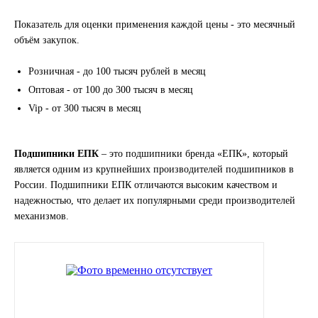
LIQUI MOLY
Показатель для оценки применения каждой цены - это месячный
объём закупок.
LUXE
Розничная - до 100 тысяч рублей в месяц
MANNOL
Оптовая - от 100 до 300 тысяч в месяц
Vip - от 300 тысяч в месяц
MOBIL
Подшипники ЕПК
– это подшипники бренда «ЕПК», который
MOTUL
является одним из крупнейших производителей подшипников в
России. Подшипники ЕПК отличаются высоким качеством и
OIL RIGHT
надежностью, что делает их популярными среди производителей
механизмов.
Petro Canada
REPSOL
SHELL