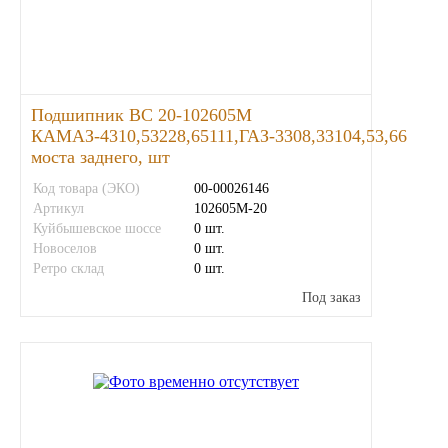
SINTEC
TOTACHI
Подшипник ВС 20-102605М
TOTAL
КАМАЗ-4310,53228,65111,ГАЗ-3308,33104,53,66
моста заднего, шт
UNIX
Код товара (ЭКО)
00-00026146
Артикул
102605М-20
Куйбышевское шоссе
Valvoline
0 шт.
Новоселов
0 шт.
Ретро склад
0 шт.
ZIC
Под заказ
BP VISCO
ГАЗПРОМ
ЛУКОЙЛ