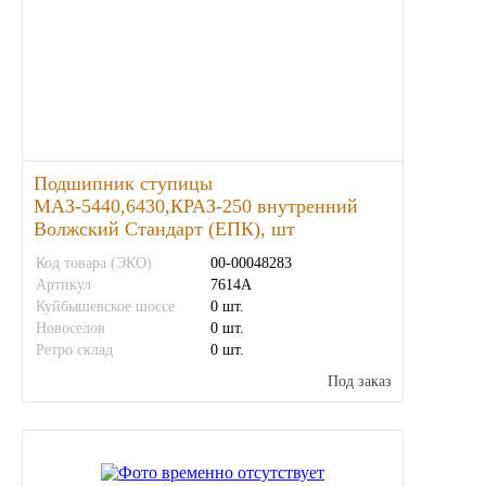
ЯМЗ
Cummmins
Автотовары
Подшипник ступицы
МАЗ-5440,6430,КРАЗ-250 внутренний
Автоаксессуары
Волжский Стандарт (ЕПК), шт
Автохимия
Код товара (ЭКО)
00-00048283
Артикул
7614А
Куйбышевское шоссе
0 шт.
Материалы для ремонта
Новоселов
0 шт.
Ретро склад
0 шт.
АКБ
Под заказ
Свечи
Лампы