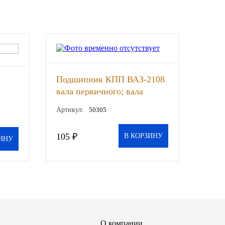
Подшипник КПП ВАЗ-2108
вала первичного; вала
промежуточного ГАЗ-3302 ,
ора,
Артикул:
50305
шт
105 ₽
В КОРЗИНУ
ИНУ
О компании