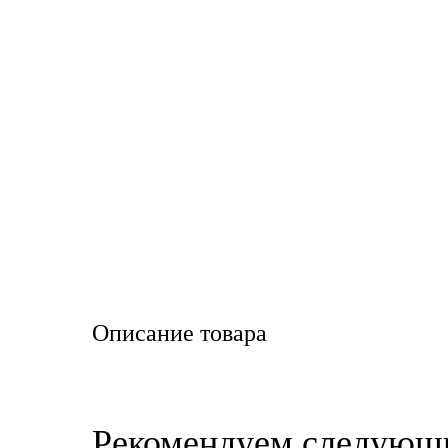
LIQUI MOLY
LUXE
MANNOL
MOBIL
MOTUL
OIL RIGHT
Petro Canada
Описание товара
REPSOL
SHELL
Рекомендуем следующ