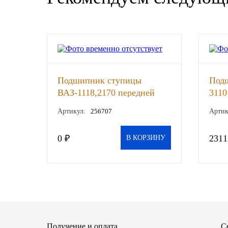
SINTEC
TOTACHI
TOTAL
Подшипник ступицы
Под
UNIX
ВАЗ-1118,2170 передней
3110
(LSA), шт
ГАЗ-
Артикул:
256707
Артик
SKF 
Valvoline
0 ₽
2311
В КОРЗИНУ
ZIC
BP VISCO
ГАЗПРОМ
ЛУКОЙЛ
Получение и оплата
С