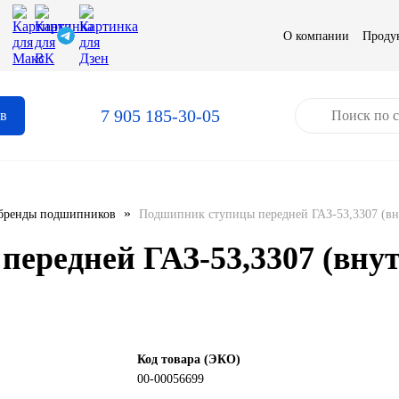
О компании
Проду
7 905 185-30-05
ов
»
бренды подшипников
Подшипник ступицы передней ГАЗ-53,3307 (вн
ередней ГАЗ-53,3307 (внутр
Код товара (ЭКО)
00-00056699