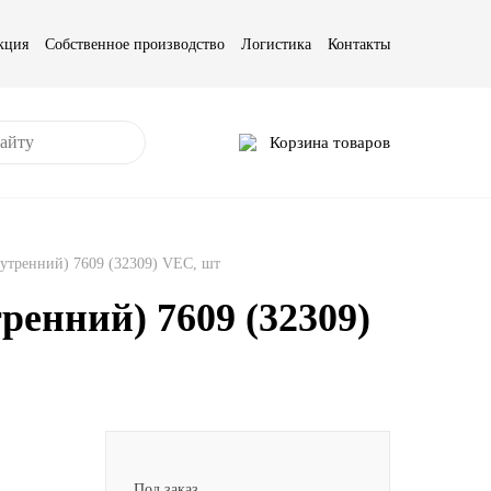
кция
Собственное производство
Логистика
Контакты
Корзина товаров
утренний) 7609 (32309) VEC, шт
енний) 7609 (32309)
Под заказ