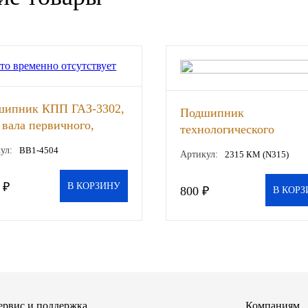
шипник КПП ГАЗ-3302,
Подшипник
 вала первичного,
технологического
53 вала вторичного
оборудования, экскават
ул:
BB1-4504
Артикул:
2315 КМ (N315)
(ОАО ГАЗ), шт
шт
 ₽
В КОРЗИНУ
800 ₽
В КОРЗ
ервис и поддержка
Компаниям