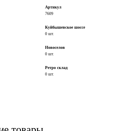
Артикул
7609
Куйбышевское шоссе
0 шт.
Новоселов
0 шт.
Ретро склад
0 шт.
ие товары