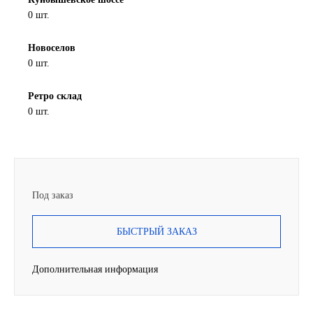
0 шт.
SINTEC
Новоселов
TOTACHI
0 шт.
TOTAL
Ретро склад
0 шт.
UNIX
Valvoline
ZIC
Под заказ
BP VISCO
БЫСТРЫЙ ЗАКАЗ
ГАЗПРОМ
Дополнительная информация
ЛУКОЙЛ