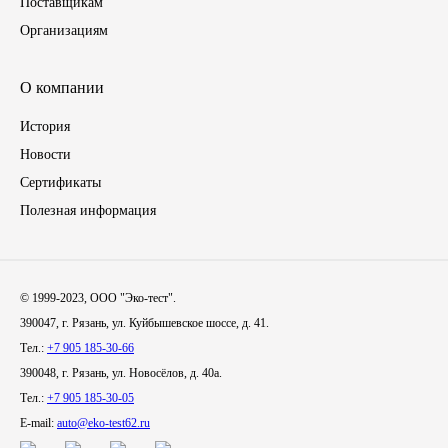
Поставщикам
Организациям
Иномарки
О компании
КРАЗ
История
ММЗ
Новости
Сертификаты
ЛИАЗ
Полезная информация
МТЗ
Спецтехника
© 1999-2023, ООО "Эко-тест".
390047, г. Рязань, ул. Куйбышевское шоссе, д. 41.
УАЗ
Тел.:
+7 905 185-30-66
390048, г. Рязань, ул. Новосёлов, д. 40а.
УРАЛ
Тел.:
+7 905 185-30-05
E-mail:
auto@eko-test62.ru
Фильтры