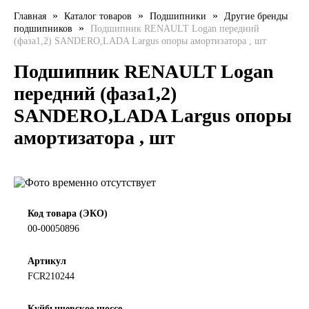
»
»
»
Главная
Каталог товаров
Подшипники
Другие бренды
LIQUI MOLY
»
подшипников
Подшипник RENAULT Logan передний
(фаза1,2) SANDERO,LADA Largus опоры амортизатора , шт
LUXE
Подшипник RENAULT Logan
MANNOL
передний (фаза1,2)
SANDERO,LADA Largus опоры
MOBIL
амортизатора , шт
MOTUL
OIL RIGHT
Код товара (ЭКО)
Petro Canada
00-00050896
REPSOL
Артикул
FCR210244
SHELL
Куйбышевское шоссе