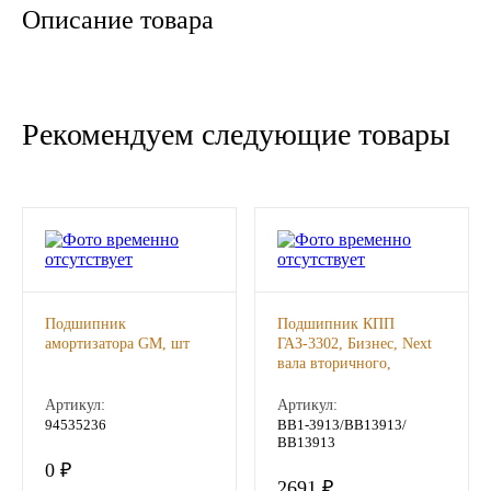
Описание товара
Новоуфимский НПЗ
Оригинальные масла
Рекомендуем следующие товары
РОСНЕФТЬ
MOZER
North Sea Lubricants
Подшипники
Подшипник
Подшипник КПП
амортизатора GM, шт
ГАЗ-3302, Бизнес, Next
АПП
вала вторичного,
ВАЗ-2121 вала
первичного SKF (ОАО
Артикул:
Артикул:
ГПЗ
ГАЗ), шт
94535236
BB1-3913/BB13913/
ВВ13913
0 ₽
ЕПК
2691 ₽