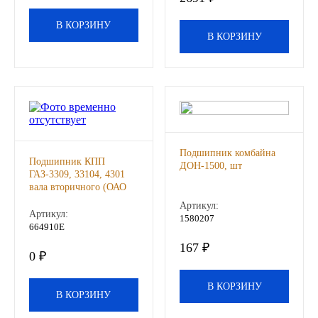
Другие бренды подшипников
В КОРЗИНУ
В КОРЗИНУ
Автожидкости
Охлаждающие жидкости
Тормозные жидкости
Подшипник комбайна
Подшипник КПП
Специальные жидкости
ДОН-1500, шт
ГАЗ-3309, 33104, 4301
вала вторичного (ОАО
ГАЗ), шт
Автосмазки
Артикул:
Артикул:
1580207
664910Е
CHEVRON
167 ₽
0 ₽
OIL RIGHT
В КОРЗИНУ
В КОРЗИНУ
АГРИНОЛ