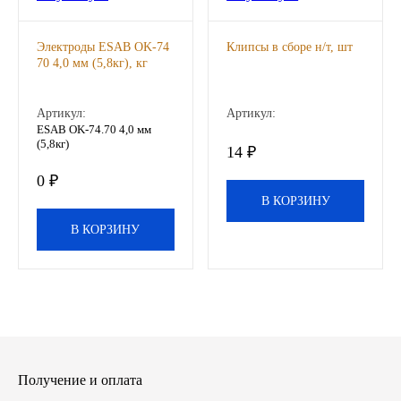
Другие бренды подшипников
Электроды ESAB OK-74
Клипсы в сборе н/т, шт
70 4,0 мм (5,8кг), кг
Автожидкости
Артикул:
Артикул:
Охлаждающие жидкости
ESAB OK-74.70 4,0 мм
(5,8кг)
14 ₽
Тормозные жидкости
0 ₽
В КОРЗИНУ
Специальные жидкости
В КОРЗИНУ
Автосмазки
CHEVRON
OIL RIGHT
Получение и оплата
АГРИНОЛ