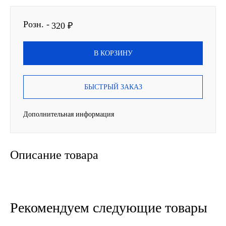
SINTEC
Розн. -
320 ₽
TOTACHI
В КОРЗИНУ
TOTAL
БЫСТРЫЙ ЗАКАЗ
UNIX
Дополнительная информация
Valvoline
ZIC
Описание товара
BP VISCO
ГАЗПРОМ
Рекомендуем следующие товары
ЛУКОЙЛ