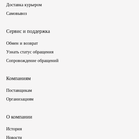
Доставка курьером
ГАЗПРОМ
Самовывоз
РОСНЕФТЬ
Сервис и поддержка
Автозапчасти
Обмен и возврат
Узнать статус обращения
ЗИЛ
Сопровождение обращений
ВАЗ
Компаниям
МАЗ
Поставщикам
Организациям
КАМАЗ
О компании
ГАЗ
История
ПАЗ, КАВЗ
Новости