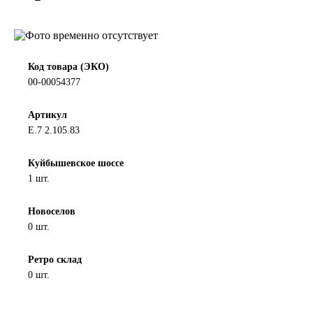
LIQUI MOLY
LUXE
Код товара (ЭКО)
00-00054377
MANNOL
Артикул
MOBIL
Е.7 2.105.83
MOTUL
Куйбышевское шоссе
1 шт.
OIL RIGHT
Новоселов
0 шт.
Petro Canada
Ретро склад
REPSOL
0 шт.
SHELL