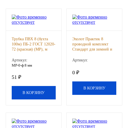
Новоуфимский НПЗ
Оригинальные масла
РОСНЕФТЬ
Трубка ПВХ 8 (бухта
Эхолот Практик 8
100м) ПБ-2 ГОСТ 12020-
проводной комплект
72 (красная) (МР), м
Стандарт для зимней и
MOZER
летней рыбалки, шт
Артикул:
Артикул:
МР-0-ф 8 мм
North Sea Lubricants
0 ₽
51 ₽
Подшипники
В КОРЗИНУ
В КОРЗИНУ
АПП
ГПЗ
ЕПК