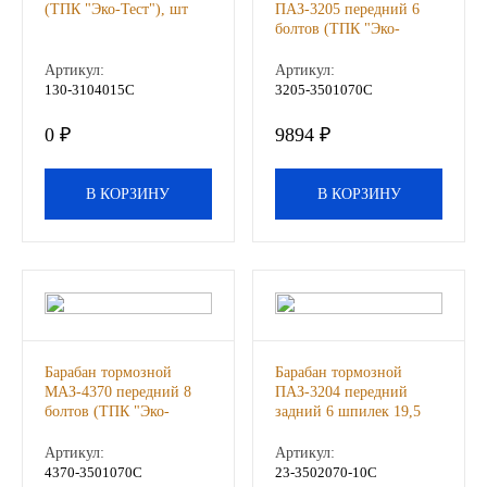
(ТПК "Эко-Тест"), шт
ПАЗ-3205 передний 6
болтов (ТПК "Эко-
ЯМЗ
Тест"), шт
Артикул:
Артикул:
130-3104015С
3205-3501070С
Cummmins
0 ₽
9894 ₽
Автотовары
В КОРЗИНУ
В КОРЗИНУ
Автоаксессуары
Автохимия
Материалы для ремонта
АКБ
Барабан тормозной
Барабан тормозной
МАЗ-4370 передний 8
ПАЗ-3204 передний
болтов (ТПК "Эко-
задний 6 шпилек 19,5
Свечи
Тест"), шт
(ТПК Эко-Тест), шт
Артикул:
Артикул:
4370-3501070С
23-3502070-10С
Лампы