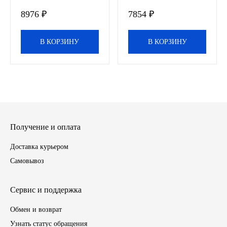
8976 ₽
7854 ₽
Инструмент
В КОРЗИНУ
В КОРЗИНУ
Шины
Хомуты
Шланги, рукава
Книги, бланки
Получение и оплата
Доставка курьером
Метизы универсальные
Самовывоз
Фитинги
Сервис и поддержка
Диски
Обмен и возврат
Камеры колеса, ободная лента
Узнать статус обращения