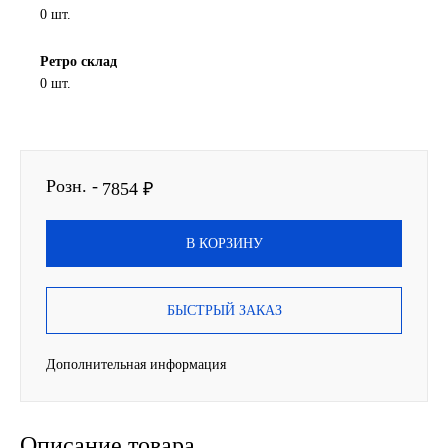
0 шт.
Другие бренды подшипников
Ретро склад
Автожидкости
0 шт.
Охлаждающие жидкости
Тормозные жидкости
Розн. -
7854 ₽
Специальные жидкости
В КОРЗИНУ
Автосмазки
БЫСТРЫЙ ЗАКАЗ
CHEVRON
Дополнительная информация
OIL RIGHT
АГРИНОЛ
Описание товара