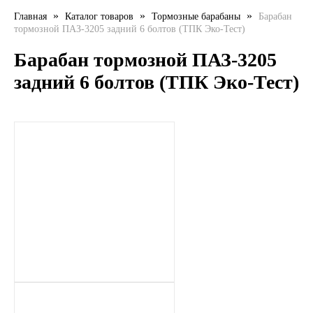
»
»
»
Главная
Каталог товаров
Тормозные барабаны
Барабан
LIQUI MOLY
тормозной ПАЗ-3205 задний 6 болтов (ТПК Эко-Тест)
LUXE
Барабан тормозной ПАЗ-3205
задний 6 болтов (ТПК Эко-Тест)
MANNOL
MOBIL
MOTUL
OIL RIGHT
Petro Canada
REPSOL
SHELL