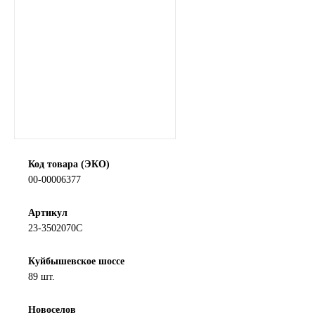
Новоуфимский НПЗ
Оригинальные масла
РОСНЕФТЬ
MOZER
North Sea Lubricants
Код товара (ЭКО)
00-00006377
Подшипники
Артикул
23-3502070С
АПП
Куйбышевское шоссе
ГПЗ
89 шт.
ЕПК
Новоселов