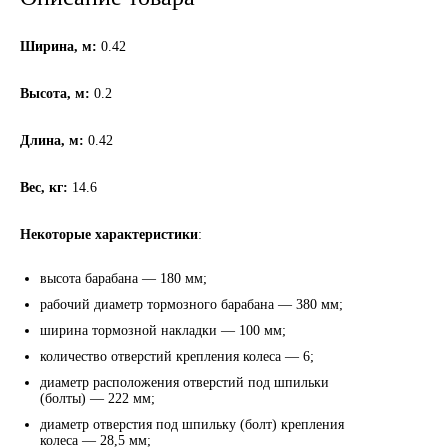
ГАЗПРОМ
Ширина, м:
0.42
РОСНЕФТЬ
Высота, м:
0.2
Автозапчасти
Длина, м:
0.42
ЗИЛ
Вес, кг:
14.6
Некоторые характеристики
ВАЗ
:
высота барабана — 180 мм;
МАЗ
рабочий диаметр тормозного барабана — 380 мм;
ширина тормозной накладки — 100 мм;
КАМАЗ
количество отверстий крепления колеса — 6;
диаметр расположения отверстий под шпильки
ГАЗ
(болты) — 222 мм;
диаметр отверстия под шпильку (болт) крепления
ПАЗ, КАВЗ
колеса — 28,5 мм;