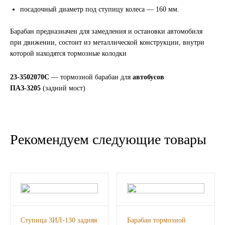
посадочный диаметр под ступицу колеса — 160 мм.
Иномарки
Барабан предназначен для замедления и остановки автомобиля
при движении, состоит из металлической конструкции, внутри
КРАЗ
которой находятся тормозные колодки
ММЗ
23-3502070С
— тормозной барабан для
автобусов
ПАЗ-3205
(задний мост)
ЛИАЗ
МТЗ
Рекомендуем следующие товары
Спецтехника
УАЗ
УРАЛ
Фильтры
Ступица ЗИЛ-130 задняя
Барабан тормозной