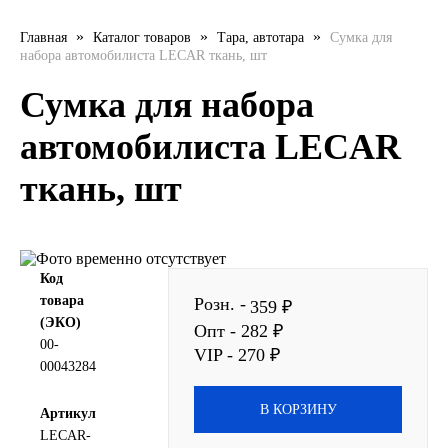
LIQUI MOLY
»
»
»
Главная
Каталог товаров
Тара, автотара
Сумка для
набора автомобилиста LECAR ткань, шт
LUXE
Сумка для набора
MANNOL
автомобилиста LECAR
ткань, шт
MOBIL
MOTUL
OIL RIGHT
Код
товара
Розн. -
359 ₽
(ЭКО)
Petro Canada
Опт - 282 ₽
00-
VIP - 270 ₽
00043284
REPSOL
В КОРЗИНУ
Артикул
SHELL
LECAR-