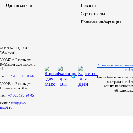
Организациям
Новости
ЯМЗ
Сертификаты
Полезная информация
Cummmins
Автотовары
© 1999-2023, ООО
"Эко-тест".
Автоаксессуары
390047, г. Рязань, ул.
Куйбышевское шоссе, д.
Условия использования
41.
сайта
Автохимия
Тел.:
+7 905 185-30-66
При любом копировании
материалов сайта
390048, г. Рязань, ул.
Материалы для ремонта
ссылка на источник
Новосёлов, д. 40а.
обязательна.
Тел.:
+7 905 185-30-05
АКБ
E-mail:
auto@eko-
test62.ru
Свечи
Лампы