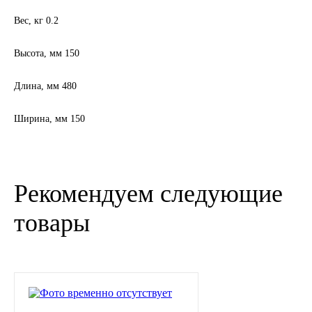
Вес, кг 0.2
Новоуфимский НПЗ
Высота, мм 150
Оригинальные масла
Длина, мм 480
РОСНЕФТЬ
Ширина, мм 150
MOZER
North Sea Lubricants
Рекомендуем следующие
Подшипники
товары
АПП
ГПЗ
ЕПК