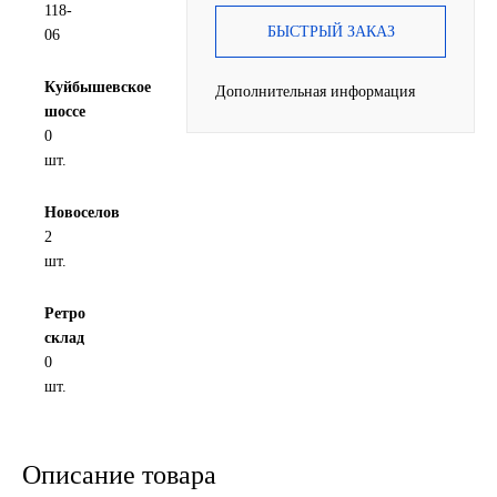
118-
SINTEC
БЫСТРЫЙ ЗАКАЗ
06
TOTACHI
Куйбышевское
Дополнительная информация
шоссе
0
TOTAL
шт.
UNIX
Новоселов
2
Valvoline
шт.
ZIC
Ретро
склад
0
BP VISCO
шт.
ГАЗПРОМ
Описание товара
ЛУКОЙЛ