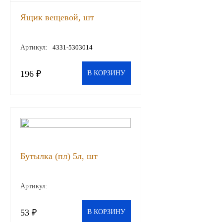
Другие бренды подшипников
Ящик вещевой, шт
Автожидкости
Артикул:
4331-5303014
Охлаждающие жидкости
196 ₽
В КОРЗИНУ
Тормозные жидкости
Специальные жидкости
Автосмазки
Бутылка (пл) 5л, шт
CHEVRON
Артикул:
OIL RIGHT
53 ₽
В КОРЗИНУ
АГРИНОЛ