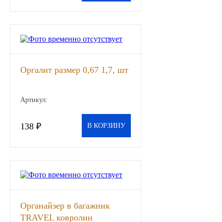
ГАЗПРОМ
РОСНЕФТЬ
Автозапчасти
Оргалит размер 0,67 1,7, шт
ЗИЛ
Артикул:
ВАЗ
138 ₽
В КОРЗИНУ
МАЗ
КАМАЗ
ГАЗ
Органайзер в багажник
ПАЗ, КАВЗ
TRAVEL ковролин