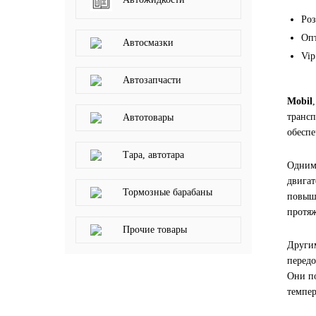
LIQUI MOLY
Роз
Опт
Автосмазки
LUXE
Vip
Автозапчасти
MANNOL
Mobil
трансп
Автотовары
MOBIL
обеспе
Тара, автотара
MOTUL
Одним 
двигат
Тормозные барабаны
OIL RIGHT
повыше
протяж
Прочие товары
Petro Canada
Други
передо
REPSOL
Они по
темпер
SHELL