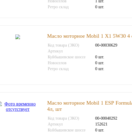
Новоселов
1 шт.
Ретро склад
0 шт.
Масло моторное Mobil 1 Х1 5W30 4 с
Код товара (ЭКО)
00-00030629
Артикул
Куйбышевское шоссе
0 шт.
Новоселов
0 шт.
Ретро склад
0 шт.
Масло моторное Mobil 1 ЕSР Formul
4л, шт
Код товара (ЭКО)
00-00040292
Артикул
152621
Куйбышевское шоссе
0 шт.