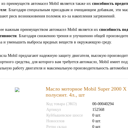
из преимуществ автомасел Mobil является также их
способность предо
теле
. Благодаря специальным присадкам и очищающим добавкам, эти масл
ают риск возникновения поломок из-за накопления загрязнений.
ее важным преимуществом автомасел Mobil является их
способность по
тивности
. Благодаря снижению трения и улучшению общей производител
ва и уменьшить выбросы вредных веществ в окружающую среду.
сла Mobil предлагают надежную защиту двигателя, высокую производите
ортного средства, для которого вам требуется автомасло, Mobil имеет п
льную работу двигателя и максимальную производительность автомобил
Масло моторное Mobil Super 2000 Х
полусинт. 4л., шт
Код товара (ЭКО)
00-00040294
Артикул
152568
Куйбышевское шоссе
0 шт.
Новоселов
0 шт.
Ретро склад
0 шт.