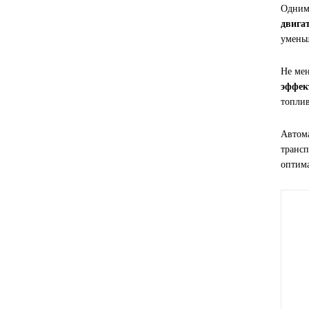
Одним 
SINTEC
двига
уменьш
TOTACHI
Не мен
эффек
TOTAL
топли
UNIX
Автома
трансп
Valvoline
оптима
ZIC
BP VISCO
ГАЗПРОМ
ЛУКОЙЛ