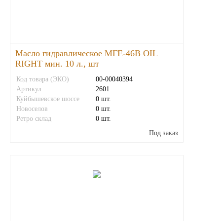
Иномарки
КРАЗ
Масло гидравлическое МГЕ-46В OIL
RIGHT мин. 10 л., шт
ММЗ
Код товара (ЭКО)
00-00040394
Артикул
2601
ЛИАЗ
Куйбышевское шоссе
0 шт.
Новоселов
0 шт.
МТЗ
Ретро склад
0 шт.
Под заказ
Спецтехника
УАЗ
УРАЛ
Фильтры