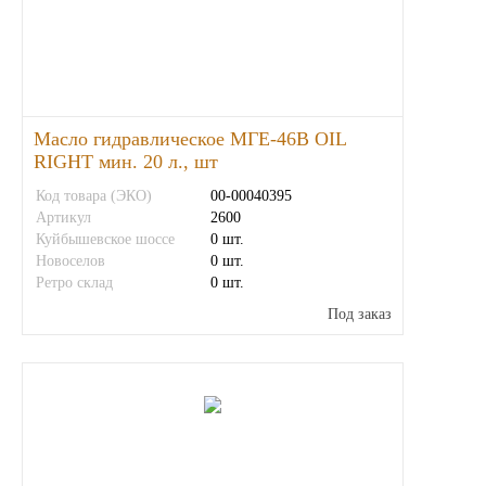
ГАЗПРОМ
РОСНЕФТЬ
Масло гидравлическое МГЕ-46В OIL
Автозапчасти
RIGHT мин. 20 л., шт
Код товара (ЭКО)
00-00040395
ЗИЛ
Артикул
2600
Куйбышевское шоссе
0 шт.
ВАЗ
Новоселов
0 шт.
Ретро склад
0 шт.
МАЗ
Под заказ
КАМАЗ
ГАЗ
ПАЗ, КАВЗ