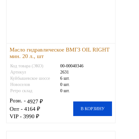
Тара, автотара
Тормозные барабаны
Прочие товары
Масло гидравлическое ВМГЗ OIL RIGHT
мин. 20 л., шт
Код товара (ЭКО)
00-00040346
Артикул
2631
Куйбышевское шоссе
6 шт.
Новоселов
0 шт.
Ретро склад
0 шт.
Розн. -
4927 ₽
Опт - 4164 ₽
В КОРЗИНУ
VIP - 3990 ₽