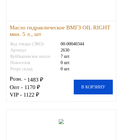
ЯМЗ
Масло гидравлическое ВМГЗ OIL RIGHT
Cummmins
мин. 5 л., шт
Автотовары
Код товара (ЭКО)
00-00040344
Артикул
2630
Куйбышевское шоссе
7 шт.
Автоаксессуары
Новоселов
0 шт.
Ретро склад
0 шт.
Автохимия
Розн. -
1483 ₽
Опт - 1170 ₽
В КОРЗИНУ
Материалы для ремонта
VIP - 1122 ₽
АКБ
Свечи
Лампы