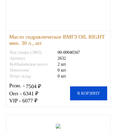
Инструмент
Шины
Масло гидравлическое ВМГЗ OIL RIGHT
Хомуты
мин. 30 л., шт
Код товара (ЭКО)
00-00040347
Шланги, рукава
Артикул
2632
Куйбышевское шоссе
2 шт.
Новоселов
0 шт.
Книги, бланки
Ретро склад
0 шт.
Розн. -
7504 ₽
Метизы универсальные
Опт - 6341 ₽
В КОРЗИНУ
VIP - 6077 ₽
Фитинги
Диски
Камеры колеса, ободная лента