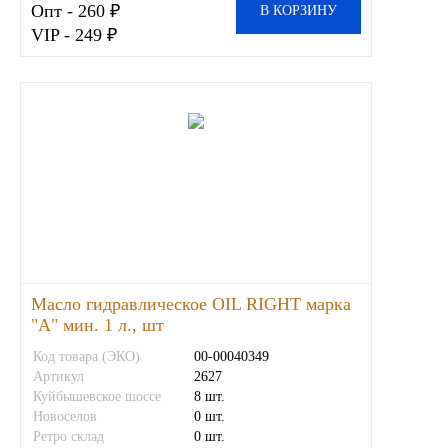
Опт - 260 ₽
В КОРЗИНУ
VIP - 249 ₽
Масло гидравлическое OIL RIGHT марка
"А" мин. 1 л., шт
Код товара (ЭКО)
00-00040349
Артикул
2627
Куйбышевское шоссе
8 шт.
Новоселов
0 шт.
Ретро склад
0 шт.