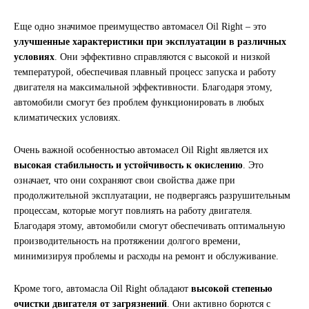
SINTEC
Еще одно значимое преимущество автомасел Oil Right – это
улучшенные характеристики при эксплуатации в различных
TOTACHI
условиях
. Они эффективно справляются с высокой и низкой
температурой, обеспечивая плавный процесс запуска и работу
двигателя на максимальной эффективности. Благодаря этому,
TOTAL
автомобили смогут без проблем функционировать в любых
климатических условиях.
UNIX
Очень важной особенностью автомасел Oil Right является их
Valvoline
высокая стабильность и устойчивость к окислению
. Это
означает, что они сохраняют свои свойства даже при
ZIC
продолжительной эксплуатации, не подвергаясь разрушительным
процессам, которые могут повлиять на работу двигателя.
Благодаря этому, автомобили смогут обеспечивать оптимальную
BP VISCO
производительность на протяжении долгого времени,
минимизируя проблемы и расходы на ремонт и обслуживание.
ГАЗПРОМ
Кроме того, автомасла Oil Right обладают
высокой степенью
ЛУКОЙЛ
очистки двигателя от загрязнений
. Они активно борются с