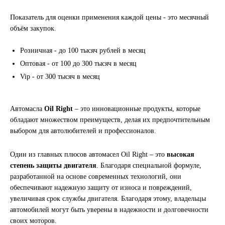
LIQUI MOLY
Показатель для оценки применения каждой цены - это месячный
объём закупок.
LUXE
Розничная - до 100 тысяч рублей в месяц
MANNOL
Оптовая - от 100 до 300 тысяч в месяц
Vip - от 300 тысяч в месяц
MOBIL
Автомасла
Oil Right
– это инновационные продукты, которые
MOTUL
обладают множеством преимуществ, делая их предпочтительным
выбором для автолюбителей и профессионалов.
OIL RIGHT
Один из главных плюсов автомасел Oil Right – это
высокая
Petro Canada
степень защиты двигателя
. Благодаря специальной формуле,
разработанной на основе современных технологий, они
обеспечивают надежную защиту от износа и повреждений,
REPSOL
увеличивая срок службы двигателя. Благодаря этому, владельцы
автомобилей могут быть уверены в надежности и долговечности
SHELL
своих моторов.