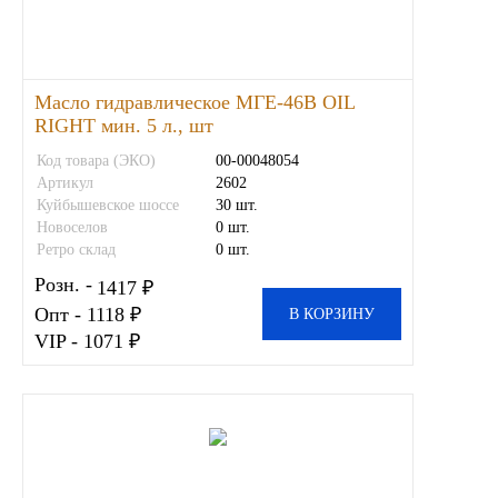
Другие бренды подшипников
Автожидкости
Масло гидравлическое МГЕ-46В OIL
RIGHT мин. 5 л., шт
Охлаждающие жидкости
Код товара (ЭКО)
00-00048054
Артикул
2602
Тормозные жидкости
Куйбышевское шоссе
30 шт.
Новоселов
0 шт.
Ретро склад
0 шт.
Специальные жидкости
Розн. -
1417 ₽
Опт - 1118 ₽
В КОРЗИНУ
Автосмазки
VIP - 1071 ₽
CHEVRON
OIL RIGHT
АГРИНОЛ