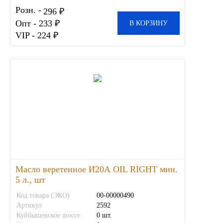
Розн. -
296 ₽
Опт - 233 ₽
В КОРЗИНУ
VIP - 224 ₽
Масло веретенное И20А OIL RIGHT мин.
5 л., шт
Код товара (ЭКО)
00-00000490
Артикул
2592
Куйбышевское шоссе
0 шт.