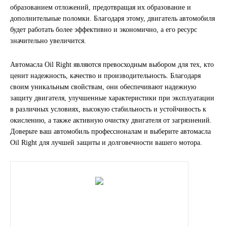
образованием отложений, предотвращая их образование и
Новоуфимский НПЗ
дополнительные поломки. Благодаря этому, двигатель автомобиля
будет работать более эффективно и экономично, а его ресурс
значительно увеличится.
Оригинальные масла
Автомасла Oil Right являются превосходным выбором для тех, кто
РОСНЕФТЬ
ценит надежность, качество и производительность. Благодаря
своим уникальным свойствам, они обеспечивают надежную
MOZER
защиту двигателя, улучшенные характеристики при эксплуатации
в различных условиях, высокую стабильность и устойчивость к
North Sea Lubricants
окислению, а также активную очистку двигателя от загрязнений.
Доверьте ваш автомобиль профессионалам и выберите автомасла
Подшипники
Oil Right для лучшей защиты и долговечности вашего мотора.
АПП
ГПЗ
ЕПК